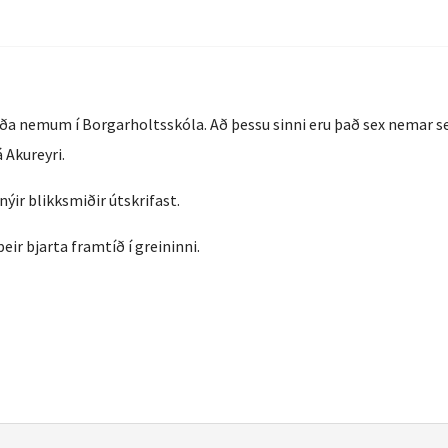
íða nemum í Borgarholtsskóla. Að þessu sinni eru það sex nemar se
 Akureyri.
nýir blikksmiðir útskrifast.
r bjarta framtíð í greininni.