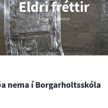
Eldri fréttir
Fréttir
Eldri fréttir
ða nema í Borgarholtsskóla