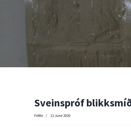
Sveinspróf blikksmí
Fréttir
12 June 2020