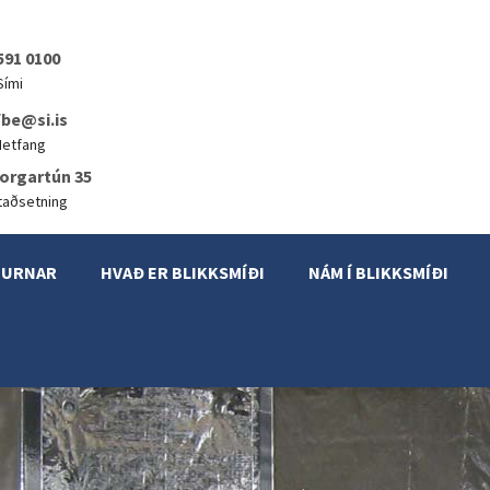
591 0100
Sími
fbe@si.is
Netfang
orgartún 35
taðsetning
JURNAR
HVAÐ ER BLIKKSMÍÐI
NÁM Í BLIKKSMÍÐI