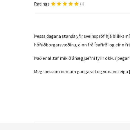
Ratings
(1)
Þessa dagana standa yfir sveinspróf hjá blikksm
höfuðborgarsvæðinu, einn frá Ísafirði og einn frá
Það er alltaf mikið ánægjuefni fyrir okkur þegar 
Megi
þessum nemum ganga vel og vonandi eiga þei